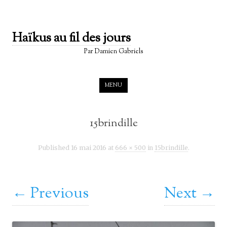
Haïkus au fil des jours
Par Damien Gabriels
Skip to content
MENU
15brindille
16 mai 2016
Published
666 × 500
15brindille
at
in
.
← Previous
Next →