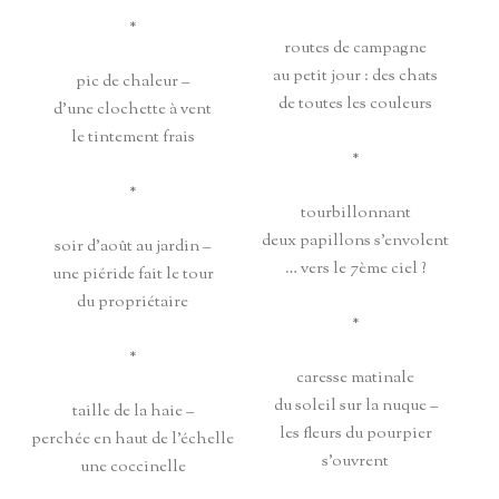
*
routes de campagne
au petit jour : des chats
pic de chaleur –
de toutes les couleurs
d’une clochette à vent
le tintement frais
*
*
tourbillonnant
deux papillons s’envolent
soir d’août au jardin –
… vers le 7ème ciel ?
une piéride fait le tour
du propriétaire
*
*
caresse matinale
du soleil sur la nuque –
taille de la haie –
les fleurs du pourpier
perchée en haut de l’échelle
s’ouvrent
une coccinelle