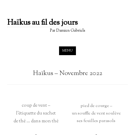
Haïkus au fil des jours
Par Damien Gabriels
Skip to content
MENU
Haïkus – Novembre 2022
coup de vent –
pied de courge –
l’étiquette du sachet
un souffle de vent soulève
de thé … dans mon thé
ses feuilles parasols