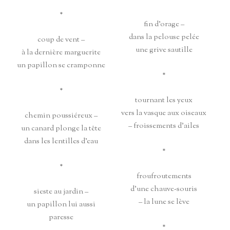
*
fin d’orage –
dans la pelouse pelée
coup de vent –
une grive sautille
à la dernière marguerite
un papillon se cramponne
*
*
tournant les yeux
vers la vasque aux oiseaux
chemin poussiéreux –
– froissements d’ailes
un canard plonge la tête
dans les lentilles d’eau
*
*
froufroutements
d’une chauve-souris
sieste au jardin –
– la lune se lève
un papillon lui aussi
paresse
*