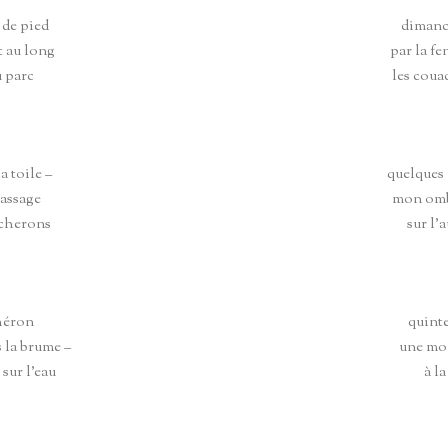
 de pied
dimanc
 au long
par la fe
u parc
les couac
a toile –
quelques 
passage
mon omb
cherons
sur l’
 héron
quinte
 la brume –
une moi
sur l’eau
à la