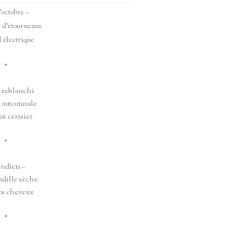
’octobre –
 d’étourneaux
il électrique
*
 reblanchi
e automnale
ux cerisier
*
indien –
ndille sèche
es cheveux
*