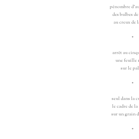
pénombre d’a
des bulbes de
au creux de 
*
arrêt au cinq
une feuille
sur le pal
*
seul dans la c
le cadre de la
sur un grain d
*