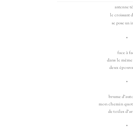
HAÏ
antenne té
ENTRETIEN DAMIEN GABRIELS –
le croissant 
MARCEL PELTIER
se pose un i
*
face à fa
dans le mêm
deux épouva
*
brume d’aut
mon chemin quot
de toiles d’a
*