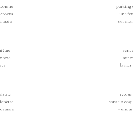
utomne –
parking 
 crocus
une feu
la main
sur mon
uième –
vent 
 morte
sur m
ier
la mer
uisine –
retour 
 fenêtre
sans un coq
e raisin
– une a