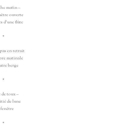
he matin –
nêtre ouverte
s d’une flûte
*
pas en retrait
re matinale
autre berge
*
 de toux –
tié de lune
 fenêtre
*