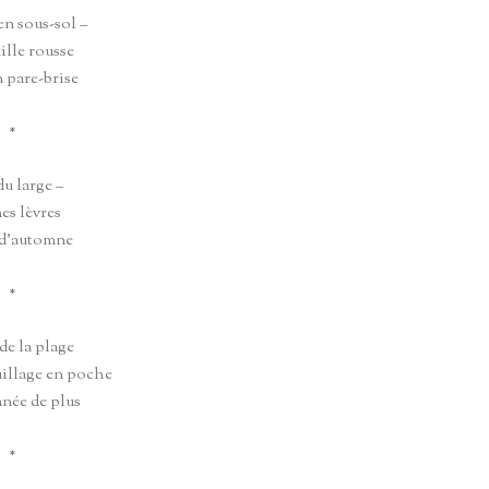
en sous-sol –
ille rousse
 pare-brise
*
du large –
es lèvres
 d’automne
*
de la plage
uillage en poche
nnée de plus
*