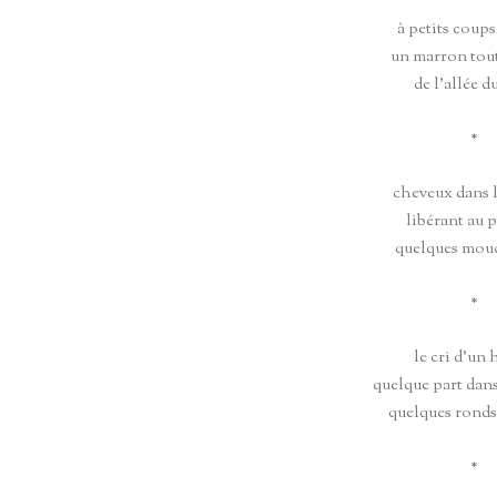
à petits coups
un marron tout
de l’allée d
*
cheveux dans l
libérant au 
quelques mou
*
le cri d’un
quelque part dans
quelques ronds 
*