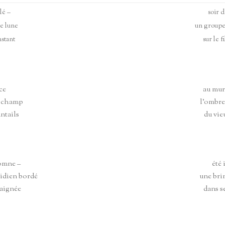
KUS EN ANGLAIS
HAÏKUS ÉCOLES & ATELIERS
CITATIONS DIVERSES
lé –
soir d
HAÏCHTIS
de lune
un groupe
nstant
sur le f
ce
au mur
e champ
l’ombr
ntails
du vie
omne –
été 
idien bordé
une bri
raignée
dans s