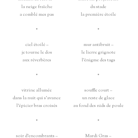
la neige fraîche
du stade
a comblé mes pas
la première étoile
*
*
ciel étoilé –
mur antibruit –
je tourne le dos
le lierre grignote
aux réverbères
l’énigme des tags
*
*
vitrine allumée
souffle court –
dans la nuit qui s’avance
un reste de glace
l’épicier bras croisés
au fond des nids de poule
*
*
soir d’encombrants –
Mardi Gras –