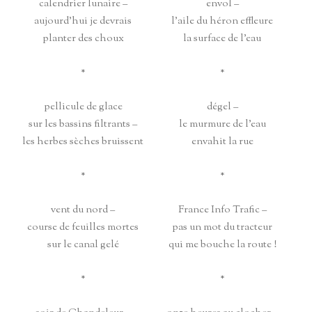
calendrier lunaire –
envol –
aujourd’hui je devrais
l’aile du héron effleure
planter des choux
la surface de l’eau
*
*
pellicule de glace
dégel –
sur les bassins filtrants –
le murmure de l’eau
les herbes sèches bruissent
envahit la rue
*
*
vent du nord –
France Info Trafic –
course de feuilles mortes
pas un mot du tracteur
sur le canal gelé
qui me bouche la route !
*
*