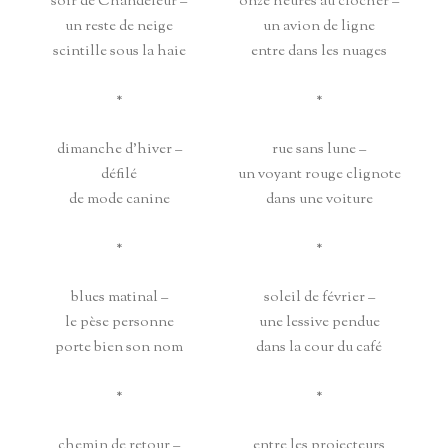
soir de Chandeleur –
onze heures au clocher –
un reste de neige
un avion de ligne
scintille sous la haie
entre dans les nuages
*
*
dimanche d’hiver –
rue sans lune –
défilé
un voyant rouge clignote
de mode canine
dans une voiture
*
*
blues matinal –
soleil de février –
le pèse personne
une lessive pendue
porte bien son nom
dans la cour du café
*
*
chemin de retour –
entre les projecteurs