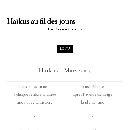
Haïkus au fil des jours
Par Damien Gabriels
Skip to content
MENU
Haïkus – Mars 2009
balade nocturne –
plus brillante
à chaque fenêtre allumée
après l’averse de neige
une nouvelle histoire
la pleine lune
*
*