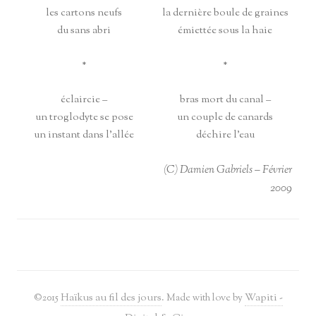
les cartons neufs
la dernière boule de graines
du sans abri
émiettée sous la haie
*
*
éclaircie –
bras mort du canal –
un troglodyte se pose
un couple de canards
un instant dans l’allée
déchire l’eau
(C) Damien Gabriels – Février
2009
©2015
Haïkus au fil des jours
. Made with love by
Wapiti -