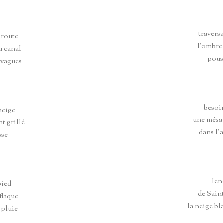
traversa
oroute –
l’ombre
du canal
pous
e vagues
besoi
neige
une mésan
t grillé
dans l’
sse
len
pied
de Sain
 flaque
la neige bl
 pluie