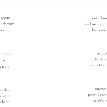
KUS EN ANGLAIS
HAÏKUS ÉCOLES & ATELIERS
CITATIONS DIVERSES
HAÏCHTIS
 creux
entre lam
du chemin
dès l’aube repr
 rêveur
l’accent
neige 
 neige –
aller de p
ppose
vers la bo
e noir
miettes 
rnale –
pour le gro
n osier
ce qu’a l
pelouse