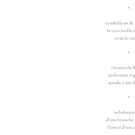
*
tourbillons de 
la coccinelle s
sous le ca
*
chemin de b
un bonnet à
pendu à une 
*
au balanc
d’une branche 
l’envol d’une