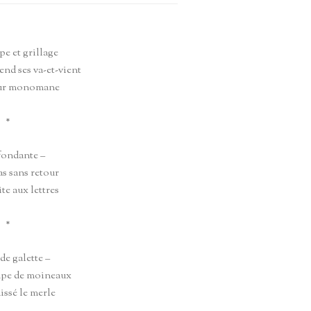
pe et grillage
end ses va-et-vient
eur monomane
*
fondante –
as sans retour
îte aux lettres
*
de galette –
upe de moineaux
aissé le merle