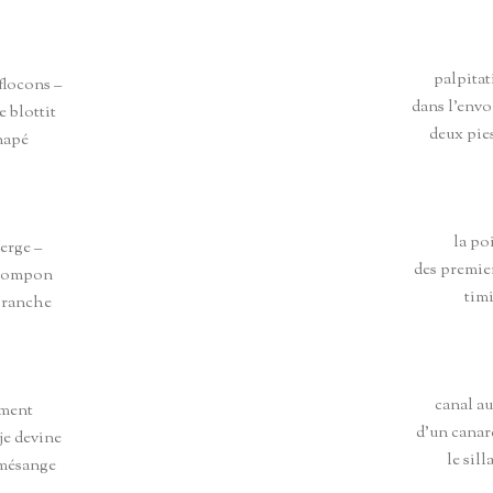
palpita
flocons –
dans l’envo
e blottit
deux pie
napé
la po
erge –
des premie
 pompon
tim
branche
canal a
ement
d’un canar
je devine
le sil
 mésange