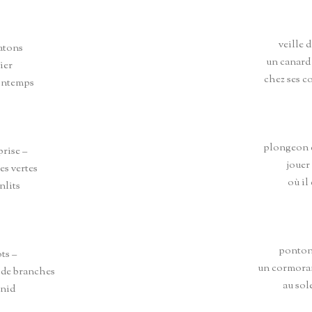
veille 
atons
un canard 
ier
chez ses c
rintemps
plongeon 
prise –
jouer
hes vertes
où il
nlits
ponton 
ts –
un cormoran
 de branches
au sol
 nid