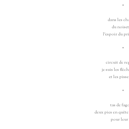
*
dans les ch
du noiset
l’espoir du p
*
circuit de re
je suis les flèc
et les pisse
*
tas de fago
deux pies en quête
pour leur