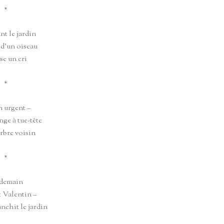
*
nt le jardin
 d’un oiseau
se un cri
*
n urgent –
ge à tue-tête
arbre voisin
*
demain
t Valentin –
anchit le jardin