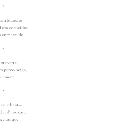
*
tion blanche
l des corneilles
s en maraude
*
inte verte
rs perce-neige,
idement
*
u couchant –
d et d’une cane
lage unique