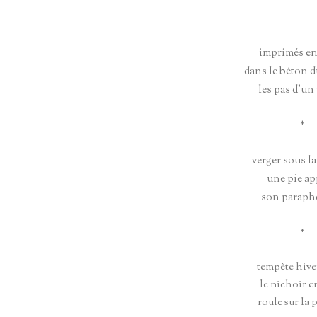
HAÏ
ENTRETIEN DAMIEN GABRIELS –
MARCEL PELTIER
imprimés en
dans le béton 
les pas d’un
*
verger sous la
une pie a
son paraph
*
tempête hive
le nichoir e
roule sur la 