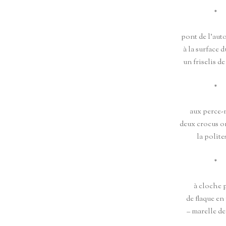
*
pont de l’aut
à la surface 
un friselis d
*
aux perce-
deux crocus on
la polite
*
à cloche 
de flaque en
– marelle de