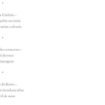
*
de Carême –
pilet en visite
ousins colverts
*
du cormoran –
 à deviner
 émergera
*
du fleuve –
 étend ses ailes
eil de mars