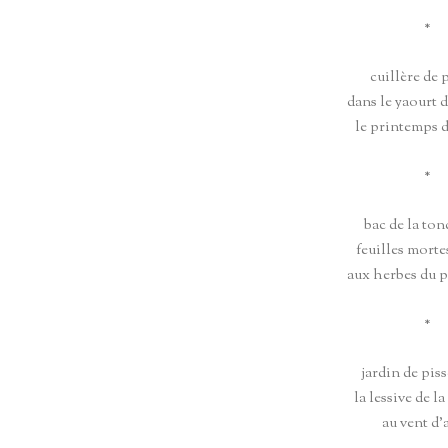
*
cuillère de 
dans le yaourt 
le printemps d
*
bac de la ton
feuilles morte
aux herbes du 
*
jardin de piss
la lessive de l
au vent d’