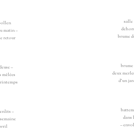
salle
pollen
dehors
du matin –
brume d
e retour
brume 
deuse –
deux merles
s mêlées
d’un jar
printemps
battem
enlits –
dans l
a semaine
– envol
avril