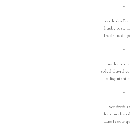
*
veille des Ra
l’aube rosit u
les fleurs du
*
midi en terr
soleil d’avril et
se disputent 
*
vendredi sa
deux merles si
dans le soir q