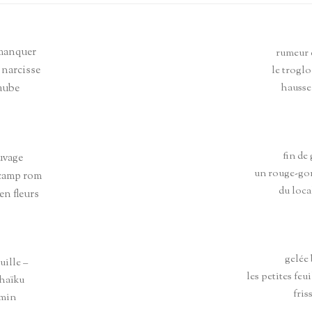
KUS EN ANGLAIS
HAÏKUS ÉCOLES & ATELIERS
CITATIONS DIVERSES
HAÏCHTIS
 manquer
rumeur d
 narcisse
le trogl
’aube
hausse
fin de
uvage
un rouge-gor
 camp rom
du loca
en fleurs
gelée
uille –
les petites feu
 haïku
fri
emin