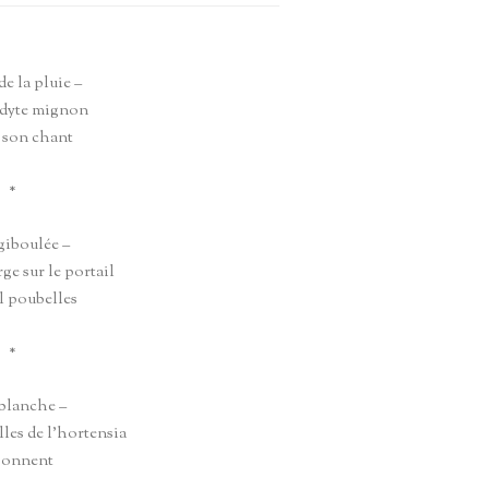
e la pluie –
odyte mignon
 son chant
*
 giboulée –
ge sur le portail
l poubelles
*
 blanche –
illes de l’hortensia
ssonnent