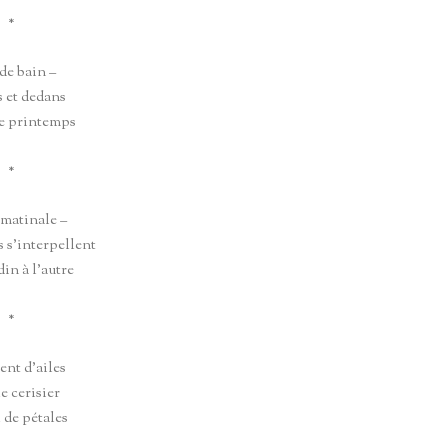
*
 de bain –
 et dedans
e printemps
*
matinale –
 s’interpellent
din à l’autre
*
ent d’ailes
e cerisier
 de pétales