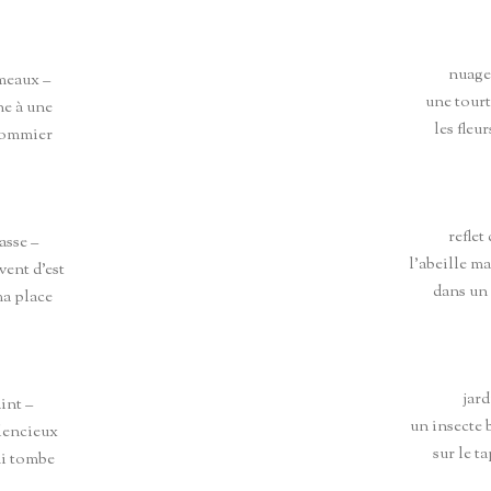
nuage
meaux –
une tourt
ne à une
les fleur
 pommier
reflet 
asse –
l’abeille m
 vent d’est
dans un
ma place
jard
int –
un insecte 
lencieux
sur le ta
ui tombe