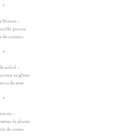
*
s blancs –
erelle picore
s du cerisier
*
de soleil –
açonne se glisse
 trou du mur
*
inerie –
butine la plante
pis de caisse