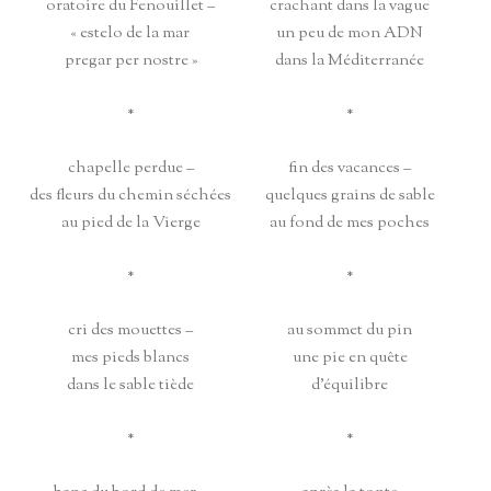
oratoire du Fenouillet –
crachant dans la vague
« estelo de la mar
un peu de mon ADN
pregar per nostre »
dans la Méditerranée
*
*
chapelle perdue –
fin des vacances –
des fleurs du chemin séchées
quelques grains de sable
au pied de la Vierge
au fond de mes poches
*
*
cri des mouettes –
au sommet du pin
mes pieds blancs
une pie en quête
dans le sable tiède
d’équilibre
*
*