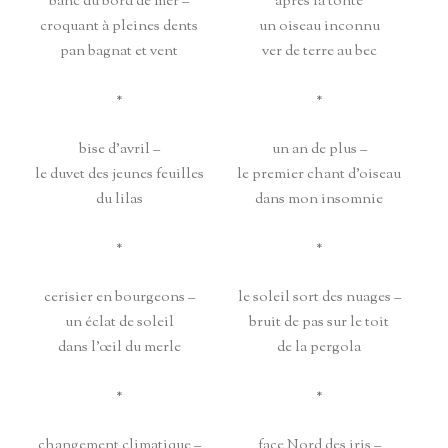
banc du bord de mer –
après la tonte
croquant à pleines dents
un oiseau inconnu
pan bagnat et vent
ver de terre au bec
*
*
bise d’avril –
un an de plus –
le duvet des jeunes feuilles
le premier chant d’oiseau
du lilas
dans mon insomnie
*
*
cerisier en bourgeons –
le soleil sort des nuages –
un éclat de soleil
bruit de pas sur le toit
dans l’œil du merle
de la pergola
*
*
changement climatique –
face Nord des iris –