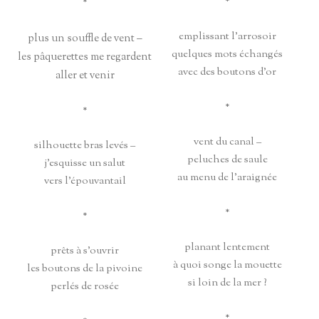
*
*
emplissant l’arrosoir
plus un souffle de vent –
quelques mots échangés
les pâquerettes me regardent
avec des boutons d’or
aller et venir
*
*
vent du canal –
silhouette bras levés –
peluches de saule
j’esquisse un salut
au menu de l’araignée
vers l’épouvantail
*
*
planant lentement
prêts à s’ouvrir
à quoi songe la mouette
les boutons de la pivoine
si loin de la mer ?
perlés de rosée
*