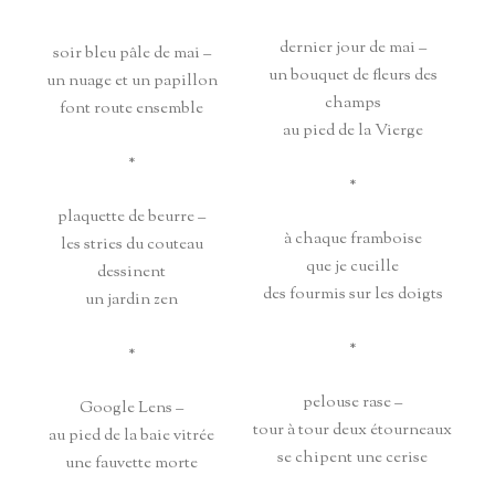
dernier jour de mai –
soir bleu pâle de mai –
un bouquet de fleurs des
un nuage et un papillon
champs
font route ensemble
au pied de la Vierge
*
*
plaquette de beurre –
à chaque framboise
les stries du couteau
que je cueille
dessinent
des fourmis sur les doigts
un jardin zen
*
*
pelouse rase –
Google Lens –
tour à tour deux étourneaux
au pied de la baie vitrée
se chipent une cerise
une fauvette morte