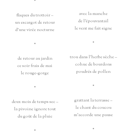
*
avec la manche
flaques du trottoir –
de l’épouvantail
un escargot de retour
le vent me fait signe
d’une virée nocturne
*
*
trou dans l’herbe sèche –
de retour au jardin
cohue de bourdons
ce soir frais de mai
poudrés de pollen
le rouge-gorge
*
*
grattant la terrasse –
deux mois de temps sec –
le chant du coucou
la pivoine ignore tout
m’accorde une pause
du goût de la pluie
*
*