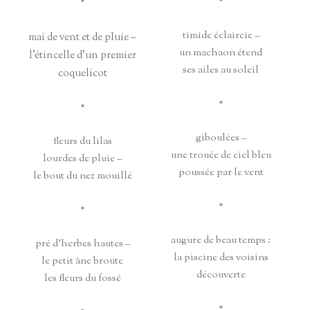
*
*
timide éclaircie –
mai de vent et de pluie –
un machaon étend
l’étincelle d’un premier
ses ailes au soleil
coquelicot
*
*
giboulées –
fleurs du lilas
une trouée de ciel bleu
lourdes de pluie –
poussée par le vent
le bout du nez mouillé
*
*
augure de beau temps :
pré d’herbes hautes –
la piscine des voisins
le petit âne broute
découverte
les fleurs du fossé
*