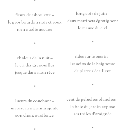
*
long soir de juin –
fleurs de ciboulette –
deux martinets égratignent
le gros bourdon noir et roux
le mauve du ciel
n’en oublie aucune
*
*
rides sur le bassin –
chaleur de la nuit –
les seins de la baigneuse
le cri des grenouilles
de plâtre s’écaillent
jusque dans mon rêve
*
*
vent de peluches blanches –
lueurs du couchant –
la haie du jardin expose
un oiseau inconnu ajoute
ses toiles d’araignée
son chant au silence
*
*