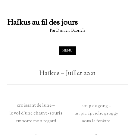
Haïkus au fil des jours
Par Damien Gabriels
Skip to content
MENU
Haïkus – Juillet 2021
croissant de lune –
coup de gong –
le vol d’une chauve-souris
un pic épeiche groggy
emporte mon regard
sous la fenêtre