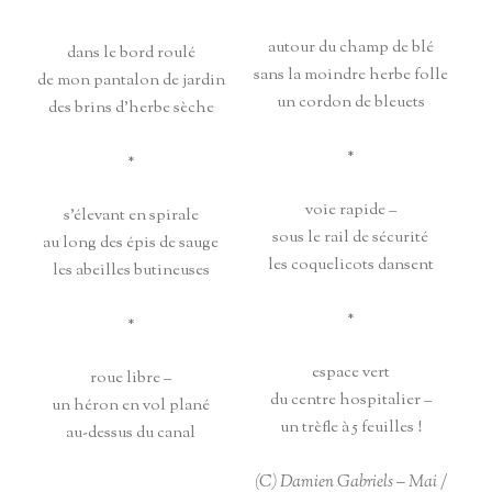
autour du champ de blé
dans le bord roulé
sans la moindre herbe folle
de mon pantalon de jardin
un cordon de bleuets
des brins d’herbe sèche
*
*
voie rapide –
s’élevant en spirale
sous le rail de sécurité
au long des épis de sauge
les coquelicots dansent
les abeilles butineuses
*
*
espace vert
roue libre –
du centre hospitalier –
un héron en vol plané
un trèfle à 5 feuilles !
au-dessus du canal
(C) Damien Gabriels – Mai /