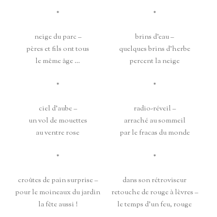
*
*
neige du parc –
brins d’eau –
pères et fils ont tous
quelques brins d’herbe
le même âge …
percent la neige
*
*
ciel d’aube –
radio-réveil –
un vol de mouettes
arraché au sommeil
au ventre rose
par le fracas du monde
*
*
croûtes de pain surprise –
dans son rétroviseur
pour le moineaux du jardin
retouche de rouge à lèvres –
la fête aussi !
le temps d’un feu, rouge