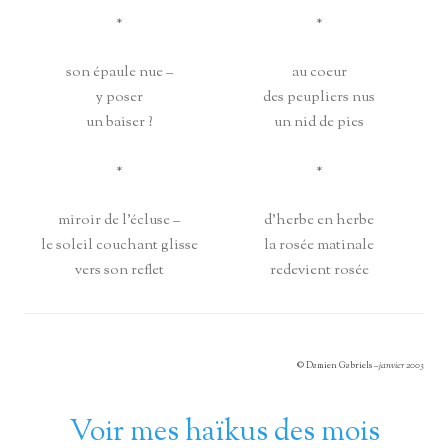
*
*
son épaule nue –
au coeur
y poser
des peupliers nus
un baiser ?
un nid de pies
*
*
miroir de l’écluse –
d’herbe en herbe
le soleil couchant glisse
la rosée matinale
vers son reflet
redevient rosée
© Damien Gabriels –
janvier 2003
Voir mes haïkus des mois