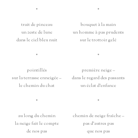
*
*
trait de pinceau
bouquet à la main
un zeste de lune
un homme à pas prudents
dans le ciel bleu nuit
sur le trottoir gelé
*
*
pointillés
première neige –
sur la terrasse enneigée –
dans le regard des passants
le chemin du chat
un éclat d’enfance
*
*
au long du chemin
chemin de neige fraîche –
la neige fait le compte
pas d’autres pas
de nos pas
que nos pas