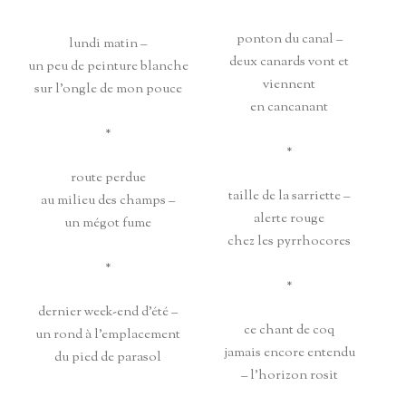
ponton du canal –
lundi matin –
deux canards vont et
un peu de peinture blanche
viennent
sur l’ongle de mon pouce
en cancanant
*
*
route perdue
taille de la sarriette –
au milieu des champs –
alerte rouge
un mégot fume
chez les pyrrhocores
*
*
dernier week-end d’été –
ce chant de coq
un rond à l’emplacement
jamais encore entendu
du pied de parasol
– l’horizon rosit