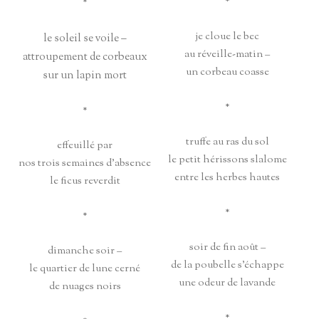
*
*
je cloue le bec
le soleil se voile –
au réveille-matin –
attroupement de corbeaux
un corbeau coasse
sur un lapin mort
*
*
truffe au ras du sol
effeuillé par
le petit hérissons slalome
nos trois semaines d’absence
entre les herbes hautes
le ficus reverdit
*
*
soir de fin août –
dimanche soir –
de la poubelle s’échappe
le quartier de lune cerné
une odeur de lavande
de nuages noirs
*