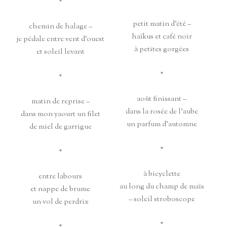
*
petit matin d’été –
chemin de halage –
haïkus et café noir
je pédale entre vent d’ouest
à petites gorgées
et soleil levant
*
*
août finissant –
matin de reprise –
dans la rosée de l’aube
dans mon yaourt un filet
un parfum d’automne
de miel de garrigue
*
*
à bicyclette
entre labours
au long du champ de maïs
et nappe de brume
– soleil stroboscope
un vol de perdrix
*
*