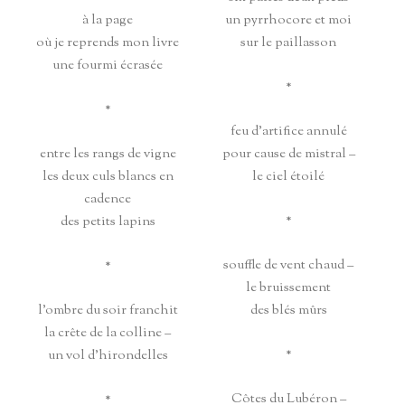
à la page
un pyrrhocore et moi
où je reprends mon livre
sur le paillasson
une fourmi écrasée
*
*
feu d’artifice annulé
entre les rangs de vigne
pour cause de mistral –
les deux culs blancs en
le ciel étoilé
cadence
*
des petits lapins
souffle de vent chaud –
*
le bruissement
l’ombre du soir franchit
des blés mûrs
la crête de la colline –
*
un vol d’hirondelles
Côtes du Lubéron –
*