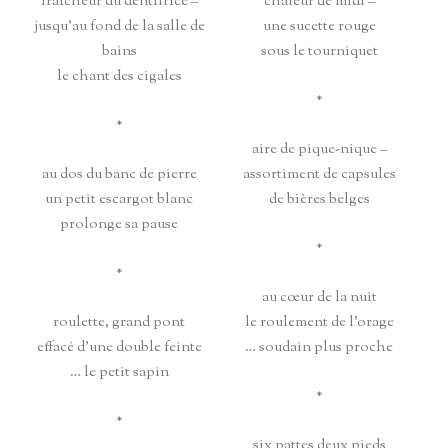
fraîcheur du dentifrice –
chaleur de midi –
jusqu’au fond de la salle de
une sucette rouge
bains
sous le tourniquet
le chant des cigales
*
*
aire de pique-nique –
au dos du banc de pierre
assortiment de capsules
un petit escargot blanc
de bières belges
prolonge sa pause
*
*
au cœur de la nuit
roulette, grand pont
le roulement de l’orage
effacé d’une double feinte
… soudain plus proche
… le petit sapin
*
*
six pattes deux pieds