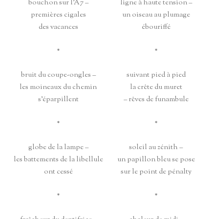
bouchon sur l’A7 –
ligne à haute tension –
premières cigales
un oiseau au plumage
des vacances
ébouriffé
*
*
bruit du coupe-ongles –
suivant pied à pied
les moineaux du chemin
la crête du muret
s’éparpillent
– rêves de funambule
*
*
globe de la lampe –
soleil au zénith –
les battements de la libellule
un papillon bleu se pose
ont cessé
sur le point de pénalty
*
*