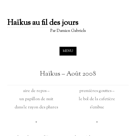
Haïkus au fil des jours
Par Damien Gabriels
Skip to content
MENU
Haïkus – Août 2008
aire de repos –
premières gouttes –
un papillon de nuit
le bol de la cafetière
dans le rayon des phares
s’embue
*
*