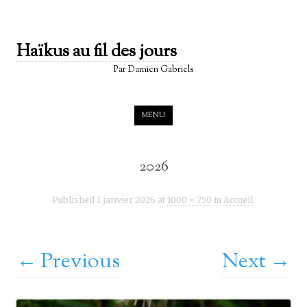
Haïkus au fil des jours
Par Damien Gabriels
Skip to content
MENU
2026
1 janvier 2026
Published
1000 × 750
Accueil
at
in
.
← Previous
Next →